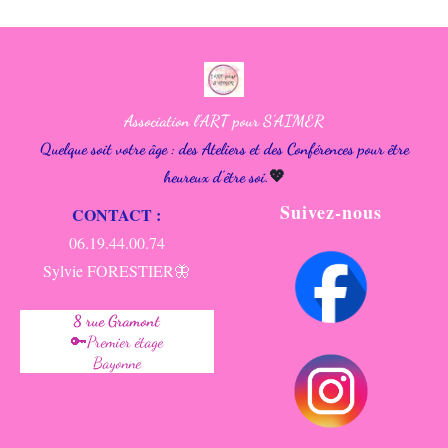
Association l'ART pour S'AIMER
Quelque soit votre âge : des Ateliers et des Conférences pour être
heureux d'être soi.
💖
Suivez-nous
CONTACT :
06.19.44.00.74
Sylvie FORESTIER🦋
8 rue Gramont
🔑Premier étage
Bayonne