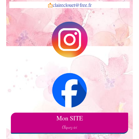
📩
claireclouet@free.fr
Mon SITE
Cliquez ici