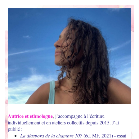
Autrice et ethnologue
,
j’accompagne à l’écriture
individuellement et en ateliers collectifs depuis 2015. J’ai
publié :
La diaspora de la chambre 107
(éd. MF, 2021) - essai