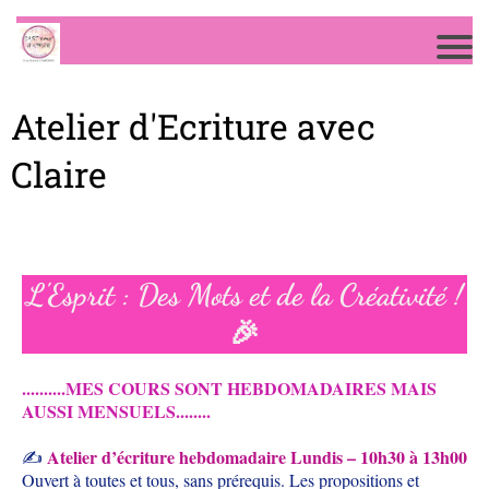
Atelier d'Ecriture avec
Claire
L'Esprit : Des Mots et de la Créativité !
🎉
..........MES COURS SONT HEBDOMADAIRES MAIS
AUSSI MENSUELS........
Atelier d’écriture hebdomadaire Lundis – 10h30 à 13h00
✍️
Ouvert à toutes et tous, sans prérequis. Les propositions et